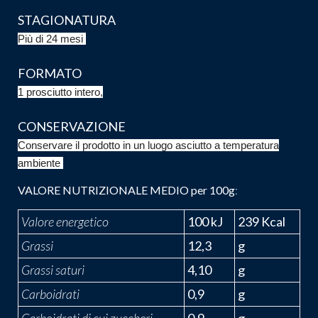
STAGIONATURA
Più di 24 mesi
FORMATO
1 prosciutto intero,
CONSERVAZIONE
Conservare il prodotto in un luogo asciutto a temperatura
ambiente
VALORE NUTRIZIONALE MEDIO per 100g
:
Valore energetico
100 kJ
239 Kcal
Grassi
12,3
g
Grassi saturi
4,10
g
Carboidrati
0,9
g
Carboidrati di cui zuccheri
0,9
g