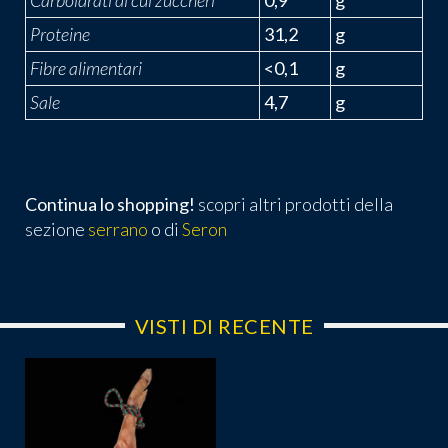
Proteine
31,2
g
Fibre alimentari
<0,1
g
Sale
4,7
g
Continua lo shopping!
scopri altri prodotti della
sezione
serrano
o di
Seron
VISTI DI RECENTE