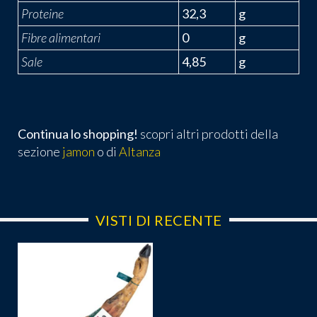
Proteine
32,3
g
Fibre alimentari
0
g
Sale
4,85
g
Continua lo shopping!
scopri altri prodotti della
sezione
jamon
o di
Altanza
VISTI DI RECENTE