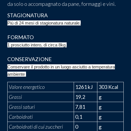
da solo o accompagnato da pane, formaggi e vini.
STAGIONATURA
Più di 24 mesi di stagionatura naturale.
FORMATO
1 prosciutto intero, di circa 8kg.
CONSERVAZIONE
Conservare il prodotto in un luogo asciutto a temperatura
ambiente
Valore energetico
1261 kJ
303 Kcal
Grassi
19,2
g
Grassi saturi
7,81
g
Carboidrati
0,1
g
Carboidrati di cui zuccheri
0
g