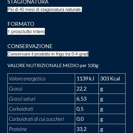
STAGIONATURA
Più di 40 mesi di stagionatura naturale.
FORMATO
1 prosciutto intero
CONSERVAZIONE
Conservare il prodotto in frigo tra 0-4 gradi
VALORE NUTRIZIONALE MEDIO per 100g
:
Valore energetico
1139 kJ
303 Kcal
Grassi
22,2
g
Grassi saturi
6,53
g
Carboidrati
0,5
g
Carboidrati di cui zuccheri
0,0
g
Proteine
33,2
g