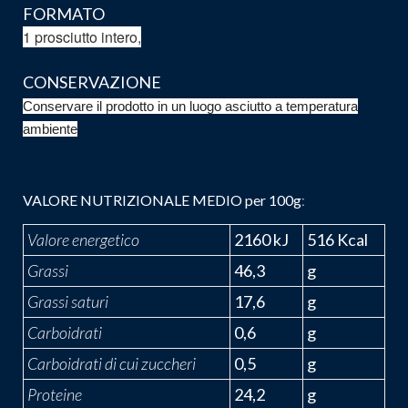
FORMATO
1 prosciutto intero,
CONSERVAZIONE
Conservare il prodotto in un luogo asciutto a temperatura
ambiente
VALORE NUTRIZIONALE MEDIO per 100g
:
Valore energetico
2160 kJ
516 Kcal
Grassi
46,3
g
Grassi saturi
17,6
g
Carboidrati
0,6
g
Carboidrati di cui zuccheri
0,5
g
Proteine
24,2
g